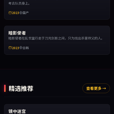
考古队员身上。
2023
国产
暗影使者
暗影使者在乱世里行走于刀光剑影之间，只为找出杀害师父的人。
2023
日韩
精选推荐
查看更多
→
镜中迷宫