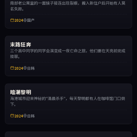
南部老公寓里的一面镜子接连出现裂痕，搬入新住户后开始有人莫
名失踪。
2024
国产
末路狂奔
三个高中同学的同学会演变成一夜亡命之旅，他们要在天亮前完成
赎罪。
2024
日韩
暗潮黎明
海港城市迎来神秘的"清晨杀手"，每天黎明都有人在咖啡馆门口倒
下。
2024
日韩