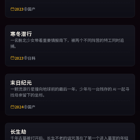
2023
国产
寒冬潜行
一名脱北少女带着重要情报南下，被两个不同阵营的特工同时追
捕。
2023
日韩
末日纪元
一颗流浪行星撞向地球前的最后一年，少年与一台残存的 AI 一起寻
找母亲留下的坐标。
2024
国产
长生劫
千年古墓被打开后，长生不老的诅咒落在了第一个进入墓室的年轻