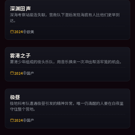
深渊回声
深海考察站接连失联，营救队下潜后发现海底有人比他们更早到
达。
2024
欧美
雾港之子
雾港少年组成的街头乐队，用音乐换来一次冲出帮派牢笼的机会。
2024
国产
极昼
极地科考队遭遇极昼引发的精神异常，唯一仍清醒的人要在白夜里
守住整个营地。
2024
国产