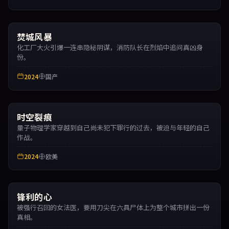
焚城风暴
化工厂大火引爆一连串隐秘阴谋，消防队长在烈焰中追问真凶身
份。
2024
国产
时空裂痕
量子物理学家穿越到自己尚未犯下罪行的过去，被迫与年轻的自己
作战。
2024
欧美
锋利的心
被强行召回的女法医，要用刀尖在六具尸体上为整个城市拼出一份
真相。