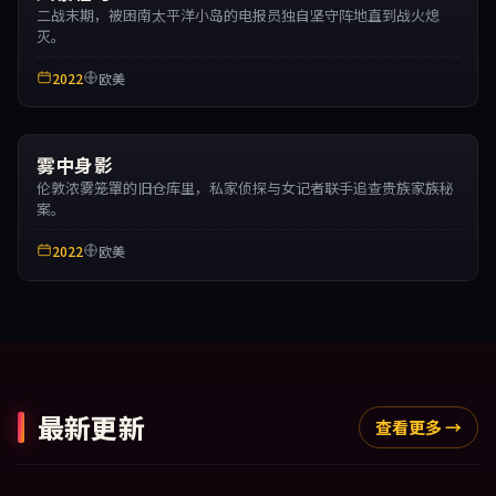
二战末期，被困南太平洋小岛的电报员独自坚守阵地直到战火熄
灭。
2022
欧美
雾中身影
伦敦浓雾笼罩的旧仓库里，私家侦探与女记者联手追查贵族家族秘
案。
2022
欧美
最新更新
查看更多
→