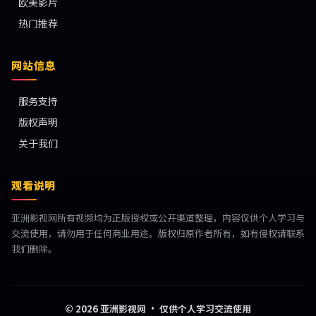
欧美影片
热门推荐
网站信息
服务支持
版权声明
关于我们
观看说明
亚洲影视网所有视频均为正版授权或公开渠道整理，内容仅供个人学习与
交流使用，请勿用于任何商业用途。版权归原作者所有，如有侵权请联系
我们删除。
©
2026
亚洲影视网
· 仅供个人学习交流使用