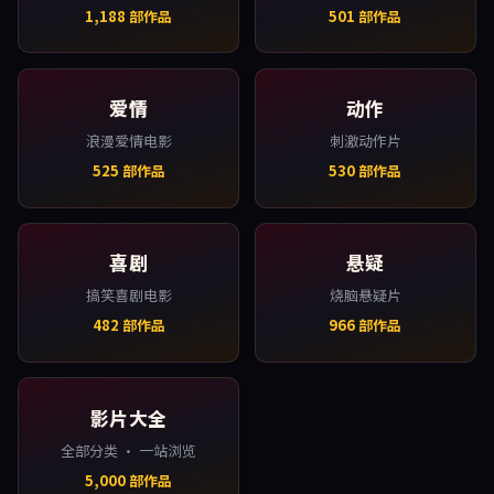
1,188
部作品
501
部作品
爱情
动作
浪漫爱情电影
刺激动作片
525
部作品
530
部作品
喜剧
悬疑
搞笑喜剧电影
烧脑悬疑片
482
部作品
966
部作品
影片大全
全部分类 · 一站浏览
5,000
部作品